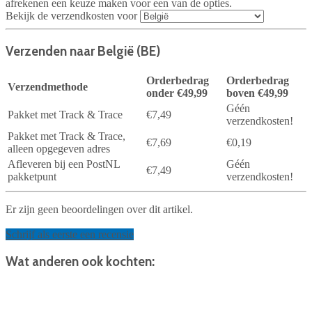
afrekenen een keuze maken voor een van de opties.
Bekijk de verzendkosten voor
Verzenden naar België (BE)
Orderbedrag
Orderbedrag
Verzendmethode
onder €49,99
boven €49,99
Géén
Pakket met Track & Trace
€7,49
verzendkosten!
Pakket met Track & Trace,
€7,69
€0,19
alleen opgegeven adres
Afleveren bij een PostNL
Géén
€7,49
pakketpunt
verzendkosten!
Er zijn geen beoordelingen over dit artikel.
Schrijf als eerste een recensie
Wat anderen ook kochten: