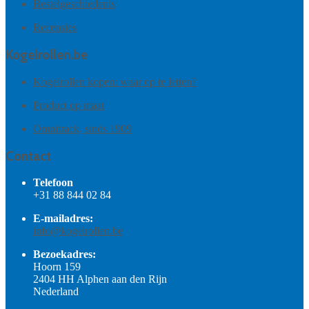
Bestelgeschiedenis
Recensies
Kogelrollen.be
Kogelrollen kopen: waar op te letten?
Product op maat
Omnitrack, sinds 1909
Contact
Telefoon
+31 88 844 02 84
E-mailadres:
info@kogelrollen.be
Bezoekadres:
Hoorn 159
2404 HH Alphen aan den Rijn
Nederland