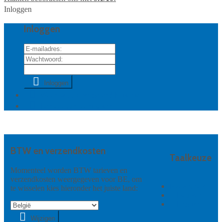
Inloggen
Inloggen
Inloggen
Wachtwoord vergeten? Klik hier.
Een account aanmaken
BTW en verzendkosten
Taalkeuze
Momenteel worden BTW tarieven en
verzendkosten weergegeven voor BE, om
Nederlands
te wisselen kies hieronder het juiste land:
Deutsch
English
Wijzigen