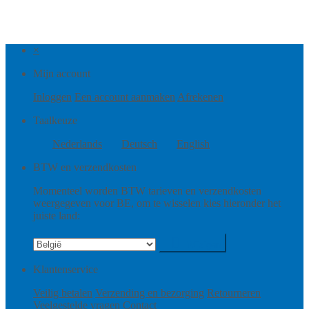
×
Mijn account
Inloggen
Een account aanmaken
Afrekenen
Taalkeuze
Nederlands
Deutsch
English
BTW en verzendkosten
Momenteel worden BTW tarieven en verzendkosten
weergegeven voor BE, om te wisselen kies hieronder het
juiste land:
Wijzigen
Klantenservice
Veilig betalen
Verzending en bezorging
Retourneren
Veelgestelde vragen
Contact