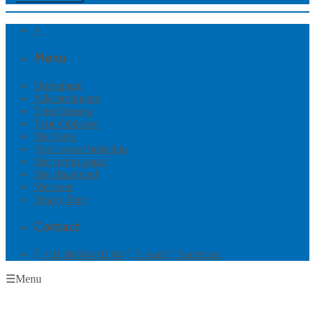
×
Menu
Homepage
Alle producten
Type Inbouw
Type Opbouw
Met flens
Voor zware belasting
Met nylon kogel
Met draadeind
Met veer
Heavy Duty
Contact
+31 88 844 02 84
E-mail
Facebook
☰
Menu