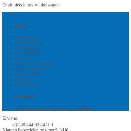
Er zit niets in uw winkelwagen.
×
Menu
Homepage
Alle producten
Type Inbouw
Type Opbouw
Met flens
Voor zware belasting
Met nylon kogel
Met draadeind
Met veer
Heavy Duty
Contact
+31 88 844 02 84
E-mail
Facebook
☰
Menu
+31 88 844 02 84
Klanten beoordelen ons met
9.1
/10
!