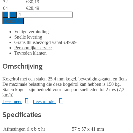
32
€30,19
64
€28,49
-
+
Bestel nu
Veilige verbinding
Snelle levering
Gratis thuisbezorgd vanaf €49,99
Persoonlijke service
Tevreden klanten
Omschrijving
Kogelrol met een stalen 25.4 mm kogel, bevestigingsgaten en flens.
De maximale belasting die deze kogelrol kan hebben is 150 kg.
Stalen kogels zijn bedoeld voor transport snelheden tot 2 m/s (7,2
km/h).
Lees meer
Lees minder
Specificaties
Afmetingen (l x b x h)
57 x 57 x 41 mm