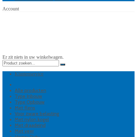
Account
Er zit niets in uw winkelwagen.
Klantenservice
Alle producten
Type Inbouw
Type Opbouw
Met flens
Voor zware belasting
Met nylon kogel
Met draadeind
Met veer
Heavy Duty